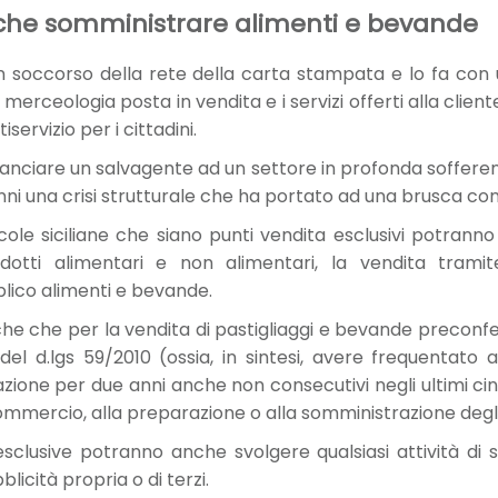
anche somministrare alimenti e bevande
 in soccorso della rete della carta stampata e lo fa co
a merceologia posta in vendita e i servizi offerti alla cli
iservizio per i cittadini.
i lanciare un salvagente ad un settore in profonda sofferenz
i una crisi strutturale che ha portato ad una brusca contr
icole siciliane che siano punti vendita esclusivi potranno
dotti alimentari e non alimentari, la vendita tram
lico alimenti e bevande.
he che per la vendita di pastigliaggi e bevande preconfez
 del d.lgs 59/2010 (ossia, in sintesi, avere frequentato
azione per due anni anche non consecutivi negli ultimi cin
ommercio, alla preparazione o alla somministrazione degli
sclusive potranno anche svolgere qualsiasi attività di se
icità propria o di terzi.