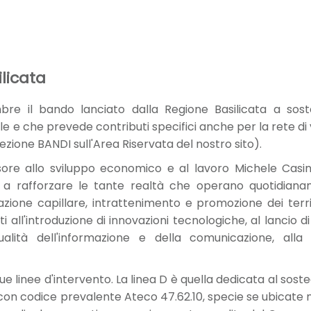
ilicata
mbre il bando lanciato dalla Regione Basilicata a s
le e che prevede contributi specifici anche per la rete d
sezione BANDI sull'Area Riservata del nostro sito).
ore allo sviluppo economico e al lavoro Michele Casi
o a rafforzare le tante realtà che operano quotidianam
azione capillare, intrattenimento e promozione dei ter
nti all'introduzione di innovazioni tecnologiche, al lancio 
alità dell'informazione e della comunicazione, alla 
 linee d'intervento. La linea D è quella dedicata al sosteg
 con codice prevalente Ateco 47.62.10, specie se ubicate n