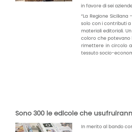
in favore di sei aziende
“La Regione Siciliana 
solo con i contributi a
materiali editoriali. U
coloro che potevano b
rimettere in circolo a
tessuto socio-economi
Sono 300 le edicole che usufruiranno
In merito al bando con 