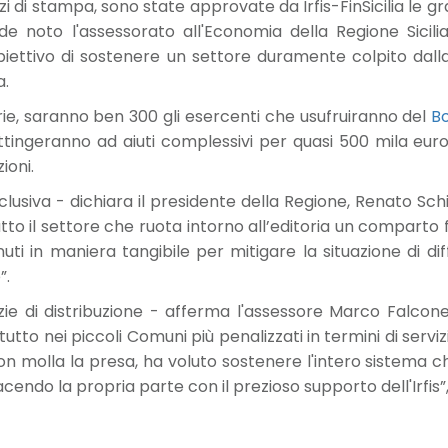
vizi di stampa, sono state approvate da Irfis-FinSicilia le
ende noto l'assessorato all'Economia della Regione Sici
iettivo di sostenere un settore duramente colpito dalla 
a.
rie, saranno ben 300 gli esercenti che usufruiranno del
Bo
attingeranno ad aiuti complessivi per quasi 500 mila eur
ioni.
nclusiva - dichiara il presidente della Regione, Renato S
tto il settore che ruota intorno all’editoria un comparto
nuti in maniera tangibile per mitigare la situazione di di
”.
ie di distribuzione - afferma l'assessore Marco Falcone -
attutto nei piccoli Comuni più penalizzati in termini di serv
n molla la presa, ha voluto sostenere l'intero sistema ch
acendo la propria parte con il prezioso supporto dell'Irfis”