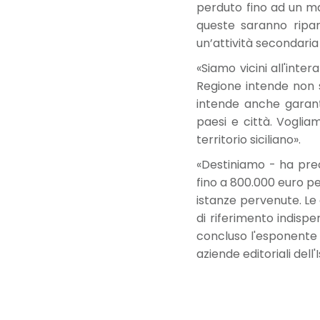
perduto fino ad un mas
queste saranno ripar
un’attività secondaria
«Siamo vicini all'inter
Regione intende non s
intende anche garanti
paesi e città. Voglia
territorio siciliano».
«Destiniamo - ha prec
fino a 800.000 euro per
istanze pervenute. Le 
di riferimento indispen
concluso l'esponente d
aziende editoriali dell'I