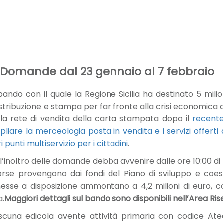
a. Domande dal 23 gennaio al 7 febbraio
bando con il quale la Regione Sicilia ha destinato 5 milio
istribuzione e stampa per far fronte alla crisi economica
della rete di vendita della carta stampata dopo il
recente
mpliare la merceologia posta in vendita e i servizi offerti
 punti multiservizio per i cittadini
.
’inoltro delle domande debba avvenire dalle ore 10:00 di 
orse provengono dai fondi del Piano di sviluppo e coesi
se a disposizione ammontano a 4,2 milioni di euro, cont
a.
Maggiori dettagli sul bando sono disponibili nell’Area Ris
iascuna edicola avente attività primaria con codice At