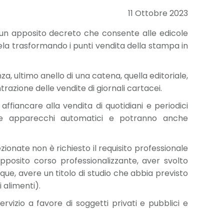
11 Ottobre 2023
n un apposito decreto che consente alle edicole
entela trasformando i punti vendita della stampa in
a, ultimo anello di una catena, quella editoriale,
azione delle vendite di giornali cartacei.
 affiancare alla vendita di quotidiani e periodici
ite apparecchi automatici e potranno anche
ionate non è richiesto il requisito professionale
 apposito corso professionalizzante, aver svolto
que, avere un titolo di studio che abbia previsto
 alimenti).
rvizio a favore di soggetti privati e pubblici e