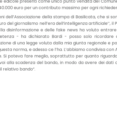
 edicole presenti come unico punto vendita del Comune. I
40.000 euro per un contributo massimo per ogni richieden
nni dell’Associazione della stampa di Basilicata, che si 
ro del giornalismo nell’era dell’intelligenza artificiale’’, i
della disinformazione e delle fake news ha voluto entr
tenza - ha dichiarato Bardi - posso solo ricordare 
icazione di una legge voluta dalla mia giunta regionale e po
uesta norma, e adesso ce l’ha. L’abbiamo condivisa con As
e. Si poteva fare meglio, soprattutto per quanto riguarda
 voi alla scadenza del bando, in modo da avere dei dati 
il relativo bando”.