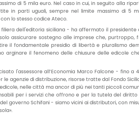
simo di 5 mila euro. Nel caso in cui, in seguito alla ripart
tite in parti uguali, sempre nel limite massimo di 5 m
 con lo stesso codice Ateco.
a filiera dell'editoria siciliana - ha affermato il president
olo assicurare sostegno alle imprese che, purtroppo, f
re il fondamentale presidio di libertà e pluralismo democ
mo arginare il fenomeno delle chiusure delle edicole che
isato l'assessore all’Economia Marco Falcone - fino a 4,2
 le agenzie di distribuzione, risorse tratte dal Fondo Sicilia
edicole, nelle città ma ancor di più nei tanti piccoli comun
sabili per i servizi che offrono e per la tutela del diritto
el governo Schifani - siamo vicini ai distributori, con mi
sola».