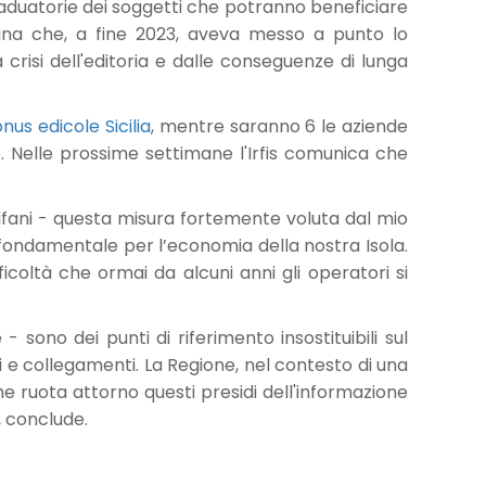
 graduatorie dei soggetti che potranno beneficiare
liana che, a fine 2023, aveva messo a punto lo
crisi dell'editoria e dalle conseguenze di lunga
nus edicole Sicilia
, mentre saranno 6 le aziende
o. Nelle prossime settimane l'Irfis comunica che
chifani - questa misura fortemente voluta dal mio
 fondamentale per l’economia della nostra Isola.
fficoltà che ormai da alcuni anni gli operatori si
 sono dei punti di riferimento insostituibili sul
izi e collegamenti. La Regione, nel contesto di una
e ruota attorno questi presidi dell'informazione
, conclude.