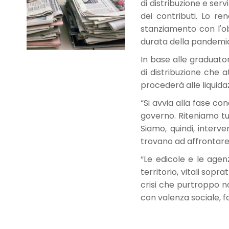
di distribuzione e ser
dei contributi. Lo r
stanziamento con l'ob
durata della pandemi
In base alle graduato
di distribuzione che 
procederà alle liquidaz
“Si avvia alla fase co
governo. Riteniamo tu
Siamo, quindi, interve
trovano ad affrontare
“Le edicole e le agenz
territorio, vitali sopr
crisi che purtroppo no
con valenza sociale, f