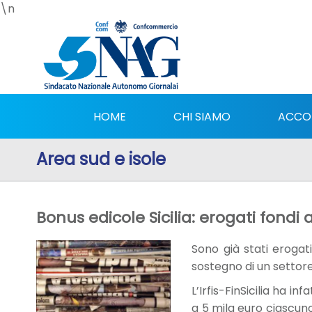
\n
HOME
CHI SIAMO
ACCO
Area sud e isole
Bonus edicole Sicilia: erogati fondi 
Sono già stati erogati
sostegno di un settore 
L’Irfis-FinSicilia ha i
a 5 mila euro ciascuno