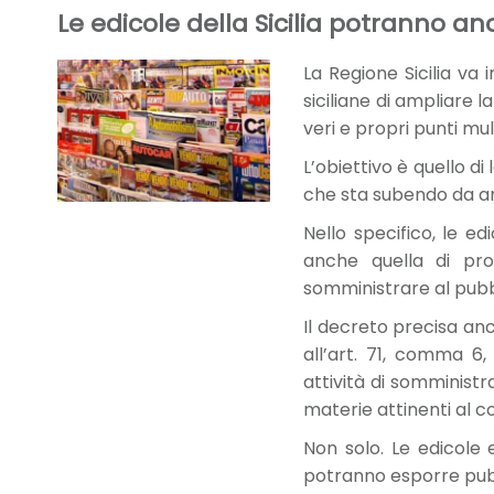
Le edicole della Sicilia potranno 
La Regione Sicilia va
siciliane di ampliare l
veri e propri punti mult
L’obiettivo è quello d
che sta subendo da ann
Nello specifico, le ed
anche quella di pro
somministrare al pubb
Il decreto precisa anc
all’art. 71, comma 6,
attività di somministr
materie attinenti al c
Non solo. Le edicole e
potranno esporre pubbl