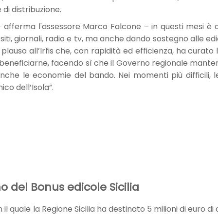
 di distribuzione.
– afferma l'assessore Marco Falcone – in questi mesi è co
 siti, giornali, radio e tv, ma anche dando sostegno alle ed
n plauso all’Irfis che, con rapidità ed efficienza, ha curato 
eneficiarne, facendo sì che il Governo regionale manten
nche le economie del bando. Nei momenti più difficili, le
co dell’Isola”.
 del Bonus edicole Sicilia
il quale la Regione Sicilia ha destinato 5 milioni di euro d