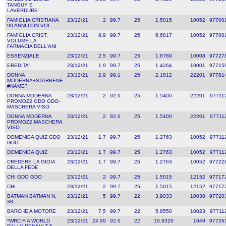
TANGUY E
LAVERDURE
FAMIGLIA CRISTIANA
23/12/21
2
99.7
25
1.5015
10052
97700
90 ANNI CON VOI
FAMIGLIA CRIST.
23/12/21
8.9
99.7
25
6.6817
10052
97700
VOLUME LA
FARMACIA DELL'ANI
ESSENZIALE
23/12/21
2.5
99.7
25
1.8769
10008
97727
EREDITA'
23/12/21
1.9
99.7
25
1.4264
10001
97715
DONNA
23/12/21
2.9
99.1
25
2.1812
22201
97781
MODERNA+STARBENE
#NAME?
DONNA MODERNA
23/12/21
2
92.0
25
1.5400
22201
97711
PROMOZ2 GDO GDO-
MASCHERA VISO
DONNA MODERNA
23/12/21
2
92.0
25
1.5400
22201
97711
PROMOZ2 MASCHERA
VISO
DOMENICA QUIZ GDO
23/12/21
1.7
99.7
25
1.2763
10052
97711
GDO
DOMENICA QUIZ
23/12/21
1.7
99.7
25
1.2763
10052
97711
CREDERE LA GIOIA
23/12/21
1.7
99.7
25
1.2763
10052
97722
DELLA FEDE
CHI GDO GDO
23/12/21
2
99.7
25
1.5015
12152
97717
CHI
23/12/21
2
99.7
25
1.5015
12152
97717
BATMAN BATMAN N.
23/12/21
5
99.7
22
3.9033
10038
97720
38
BARCHE A MOTORE
23/12/21
7.5
99.7
22
5.8550
10023
97711
*WRC FIA WORLD
23/12/21
24.99
92.0
22
19.9320
1049
97726