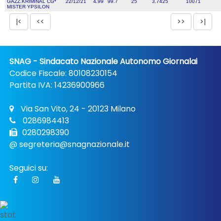
GAZZ.KRIMINAL CG*
22/12/21
4.99
99.7
25
3.7425
10071
MISTER YPSILON
SNAG - Sindacato Nazionale Autonomo Giornalai
Codice Fiscale: 80108230154
Partita IVA: 14236900966
Via San Vito, 24 - 20123 Milano
0286984413
0280298390
@
segreteria@snagnazionale.it
Seguici su: