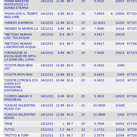
*PRIMI MAESTRI
24/12/21
11.99
99.7
25
9.0015
10047
97727
FANTASTICO LA
DONNA ETERNA
*POOH DVD IL TEMPO
24/12/21
9.99
92.0
25
7.6923
S
10006
97722
MIGLIORE
*ORIENT EXPRESS
24/12/21
12.99
92.0
25
10.0023
11035
97727
*MONDO DI MORDILLO
24/12/21
9.99
99.7
25
7.5000
11018
97727
*METODO MUNARI
24/12/21
8.9
99.7
25
6.6817
10018
LAD. *CG ACQUA
*METODO MUNARI
24/12/21
8.9
99.7
25
6.6817
10018
97718
LABORATORI ACQUA
*CRONACHE DI
24/12/21
9.99
99.7
25
7.5000
10013
97727
EXCALIBUR RE ARTU
LA DAMA DEL LAGO
*COSTR.IRON MAN
24/12/21
10.99
92.0
25
8.4623
1085
CG*
*COSTR.IRON MAN
24/12/21
10.99
92.0
25
8.4623
1085
97727
*COSTR.CITROEN 2CV
24/12/21
10.99
92.0
25
8.4623
11010
97727
CHARLEST
RIDUZIONE
EDITORIALE
*CORPO UMANO 8
24/12/21
6.99
92.0
25
5.3823
10015
97718
PANCREAS
*CASCHI VALENTINO
24/12/21
12.99
92.0
22
10.3608
11048
ROSSI CG*
*CASCHI VALENTINO
24/12/21
12.99
92.0
22
10.3608
1048
97727
ROSSI
TRUE
23/12/21
1
99.7
25
0.7508
10052
97715
TUTTO
23/12/21
1.5
99.7
22
1.1710
10119
97720
TROTTO & TURF
23/12/21
3.5
99.7
27
2.5578
11049
97720