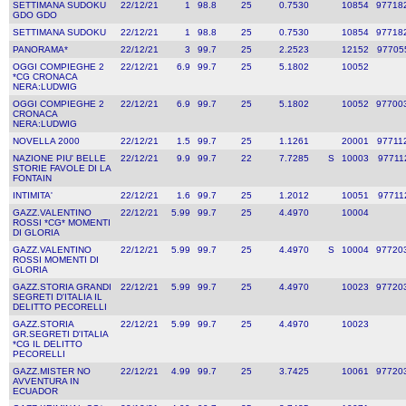
SETTIMANA SUDOKU
22/12/21
1
98.8
25
0.7530
10854
97718
GDO GDO
SETTIMANA SUDOKU
22/12/21
1
98.8
25
0.7530
10854
97718
PANORAMA*
22/12/21
3
99.7
25
2.2523
12152
97705
OGGI COMPIEGHE 2
22/12/21
6.9
99.7
25
5.1802
10052
*CG CRONACA
NERA:LUDWIG
OGGI COMPIEGHE 2
22/12/21
6.9
99.7
25
5.1802
10052
97700
CRONACA
NERA:LUDWIG
NOVELLA 2000
22/12/21
1.5
99.7
25
1.1261
20001
97711
NAZIONE PIU' BELLE
22/12/21
9.9
99.7
22
7.7285
S
10003
97711
STORIE FAVOLE DI LA
FONTAIN
INTIMITA'
22/12/21
1.6
99.7
25
1.2012
10051
97711
GAZZ.VALENTINO
22/12/21
5.99
99.7
25
4.4970
10004
ROSSI *CG* MOMENTI
DI GLORIA
GAZZ.VALENTINO
22/12/21
5.99
99.7
25
4.4970
S
10004
97720
ROSSI MOMENTI DI
GLORIA
GAZZ.STORIA GRANDI
22/12/21
5.99
99.7
25
4.4970
10023
97720
SEGRETI D'ITALIA IL
DELITTO PECORELLI
GAZZ.STORIA
22/12/21
5.99
99.7
25
4.4970
10023
GR.SEGRETI D'ITALIA
*CG IL DELITTO
PECORELLI
GAZZ.MISTER NO
22/12/21
4.99
99.7
25
3.7425
10061
97720
AVVENTURA IN
ECUADOR