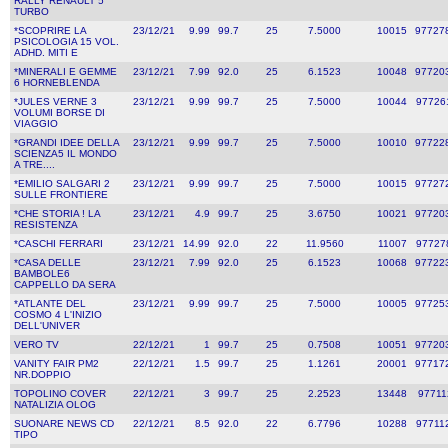
RALLY RENAULT 5
TURBO
*SCOPRIRE LA
23/12/21
9.99
99.7
25
7.5000
10015
97727
PSICOLOGIA 15 VOL.
ADHD. MITI E
*MINERALI E GEMME
23/12/21
7.99
92.0
25
6.1523
10048
97720
6 HORNEBLENDA
*JULES VERNE 3
23/12/21
9.99
99.7
25
7.5000
10044
97726
VOLUMI BORSE DI
VIAGGIO
*GRANDI IDEE DELLA
23/12/21
9.99
99.7
25
7.5000
10010
97722
SCIENZA5 IL MONDO
A TRE....
*EMILIO SALGARI 2
23/12/21
9.99
99.7
25
7.5000
10015
97727
SULLE FRONTIERE
*CHE STORIA ! LA
23/12/21
4.9
99.7
25
3.6750
10021
97720
RESISTENZA
*CASCHI FERRARI
23/12/21
14.99
92.0
22
11.9560
11007
97727
*CASA DELLE
23/12/21
7.99
92.0
25
6.1523
10068
97722
BAMBOLE6
CAPPELLO DA SERA
*ATLANTE DEL
23/12/21
9.99
99.7
25
7.5000
10005
97725
COSMO 4 L'INIZIO
DELL'UNIVER
VERO TV
22/12/21
1
99.7
25
0.7508
10051
97720
VANITY FAIR PM2
22/12/21
1.5
99.7
25
1.1261
20001
97717
NR.DOPPIO
TOPOLINO COVER
22/12/21
3
99.7
25
2.2523
13448
97711
NATALIZIA OLOG
SUONARE NEWS CD
22/12/21
8.5
92.0
22
6.7796
10288
97711
TIPO