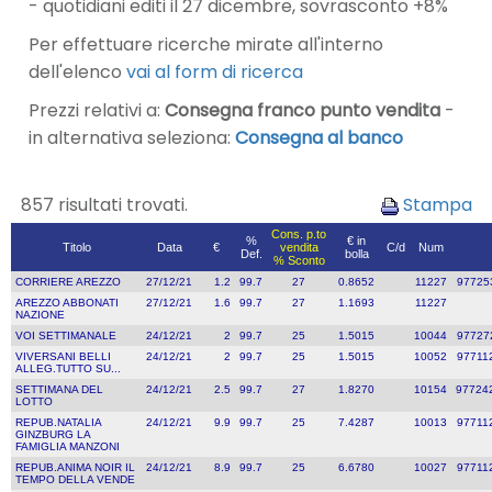
- quotidiani editi il 27 dicembre, sovrasconto +8%
Per effettuare ricerche mirate all'interno
dell'elenco
vai al form di ricerca
Prezzi relativi a:
Consegna franco punto vendita
-
in alternativa seleziona:
Consegna al banco
857 risultati trovati.
Stampa
Cons. p.to
%
€ in
Titolo
Data
€
vendita
C/d
Num
Def.
bolla
% Sconto
CORRIERE AREZZO
27/12/21
1.2
99.7
27
0.8652
11227
97725
AREZZO ABBONATI
27/12/21
1.6
99.7
27
1.1693
11227
NAZIONE
VOI SETTIMANALE
24/12/21
2
99.7
25
1.5015
10044
97727
VIVERSANI BELLI
24/12/21
2
99.7
25
1.5015
10052
97711
ALLEG.TUTTO SU...
SETTIMANA DEL
24/12/21
2.5
99.7
27
1.8270
10154
97724
LOTTO
REPUB.NATALIA
24/12/21
9.9
99.7
25
7.4287
10013
97711
GINZBURG LA
FAMIGLIA MANZONI
REPUB.ANIMA NOIR IL
24/12/21
8.9
99.7
25
6.6780
10027
97711
TEMPO DELLA VENDE